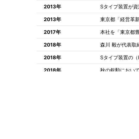
2013年
Sタイプ装置が
2013年
東京都「経営革
2017年
本社を「東京都豊
2018年
森川 毅が代表取
2018年
Sタイプ装置の（
2018年
秋の叙勲において
2019年
森川産業 ㈱ の
業部体制」とす
2019年
森川産業 ㈱ 千
2020年
経済産業省「グロ
2022年
ISO9001認証を