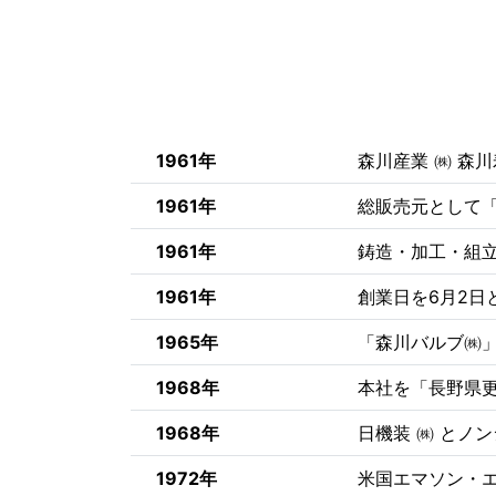
1961年
森川産業 ㈱ 森
1961年
総販売元として「
1961年
鋳造・加工・組
1961年
創業日を6月2日
1965年
「森川バルブ㈱
1968年
本社を「長野県更
1968年
日機装 ㈱ とノ
1972年
米国エマソン・