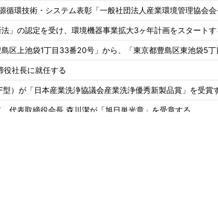
資源循環技術・システム表彰「一般社団法人産業環境管理協会会
新法」の認定を受け、環境機器事業拡大3ヶ年計画をスタートす
島区上池袋1丁目33番20号」から、「東京都豊島区東池袋5丁
締役社長に就任する
F型）が「日本産業洗浄協議会産業洗浄優秀新製品賞」を受賞
、代表取締役会長 森川潔が「旭日単光章」を受章する
バルブ製造事業を譲り受け、「バルブ事業の製販一体体制」を構
る
曲工場を長野事業所として稼働開始する 千曲配送センターをバ
ーバルニッチトップ企業100選」に認定される
取得する