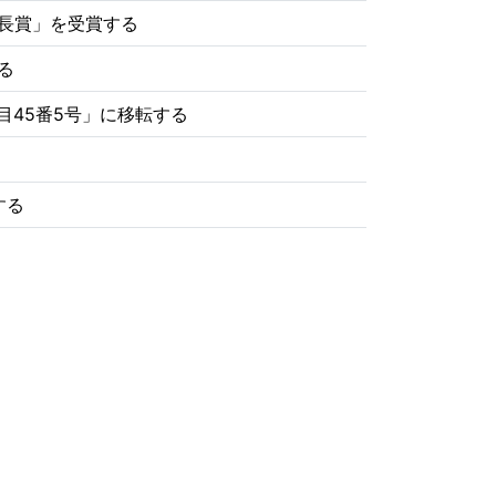
長賞」を受賞する
る
目45番5号」に移転する
する
築する バルブ事業部と環境事業部の「二事
ルブ事業部製造部に統合する