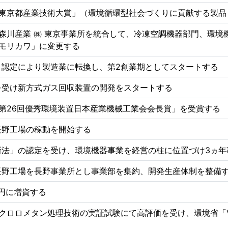
「東京都産業技術大賞」（環境循環型社会づくりに貢献する製品
と森川産業 ㈱ 東京事業所を統合して、冷凍空調機器部門、環
 モリカワ」に変更する
」認定により製造業に転換し、第2創業期としてスタートする
を受け新方式ガス回収装置の開発をスタートする
第26回優秀環境装置日本産業機械工業会会長賞」を受賞する
長野工場の稼動を開始する
新法」の認定を受け、環境機器事業を経営の柱に位置づけ3ヵ年
長野工場を長野事業所とし事業部を集約、開発生産体制を整備
万円に増資する
クロロメタン処理技術の実証試験にて高評価を受け、環境省「