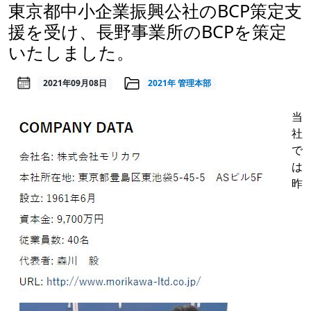
東京都中小企業振興公社のBCP策定支
援を受け、長野事業所のBCPを策定
いたしました。
2021年09月08日
2021年
管理本部
当
社
で
は
昨