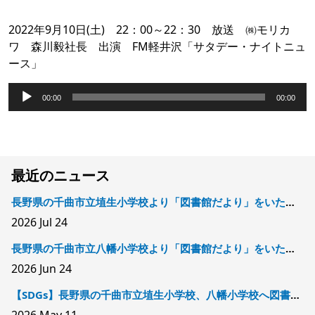
2022年9月10日(土) 22：00～22：30 放送 ㈱モリカ
ワ 森川毅社長 出演 FM軽井沢「サタデー・ナイトニュ
ース」
音
00:00
00:00
声
プ
レ
ー
最近のニュース
ヤ
ー
長野県の千曲市立埴生小学校より「図書館だより」をいただきました
2026
Jul 24
長野県の千曲市立八幡小学校より「図書館だより」をいただきました
2026
Jun 24
【SDGs】長野県の千曲市立埴生小学校、八幡小学校へ図書を寄贈しました